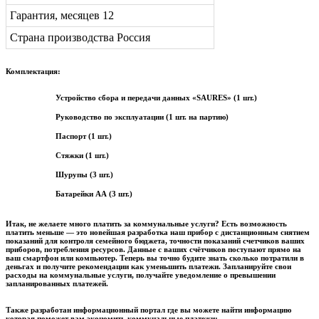
Гарантия, месяцев 12
Страна производства Россия
Комплектация:
Устройство сбора и передачи данных «SAURES» (1 шт.)
Руководство по эксплуатации (1 шт. на партию)
Паспорт (1 шт.)
Стяжки (1 шт.)
Шурупы (3 шт.)
Батарейки АА (3 шт.)
Итак, не желаете много платить за коммунальные услуги? Есть возможность
платить меньше — это новейшая разработка наш прибор с дистанционным снятием
показаний для контроля семейного бюджета, точности показаний счетчиков ваших
приборов, потребления ресурсов. Данные с ваших счётчиков поступают прямо на
ваш смартфон или компьютер. Теперь вы точно будите знать сколько потратили в
деньгах и получите рекомендации как уменьшить платежи. Запланируйте свои
расходы на коммунальные услуги, получайте уведомление о превышении
запланированных платежей.
Также разработан информационный портал где вы можете найти информацию
которая поможет вам экономить коммунальные платежи: