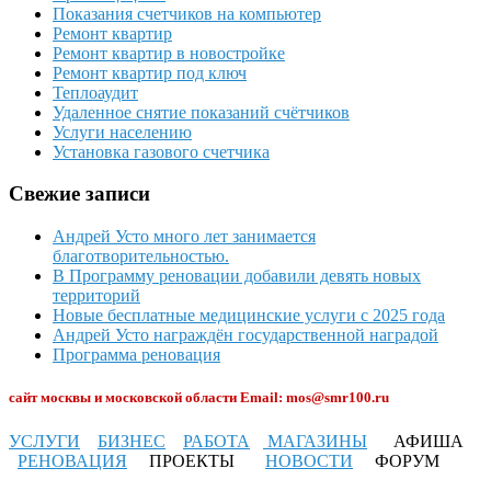
Показания счетчиков на компьютер
Ремонт квартир
Ремонт квартир в новостройке
Ремонт квартир под ключ
Теплоаудит
Удаленное снятие показаний счётчиков
Услуги населению
Установка газового счетчика
Свежие записи
Андрей Усто много лет занимается
благотворительностью.
В Программу реновации добавили девять новых
территорий
Новые бесплатные медицинские услуги с 2025 года
Андрей Усто награждён государственной наградой
Программа реновация
сайт москвы и московской области Email: mos@smr100.ru
УСЛУГИ
БИЗНЕС
РАБОТА
МАГАЗИНЫ
АФИША
РЕНОВАЦИЯ
ПРОЕКТЫ
НОВОСТИ
ФОРУМ