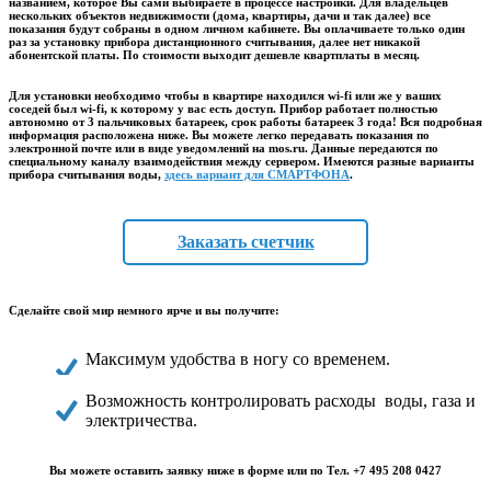
названием, которое Вы сами выбираете в процессе настройки. Для владельцев
нескольких объектов недвижимости (дома, квартиры, дачи и так далее) все
показания будут собраны в одном личном кабинете. Вы оплачиваете только один
раз за установку прибора дистанционного считывания, далее нет никакой
абонентской платы. По стоимости выходит дешевле квартплаты в месяц.
Для установки необходимо чтобы в квартире находился wi-fi или же у ваших
соседей был wi-fi, к которому у вас есть доступ. Прибор работает полностью
автономно от 3 пальчиковых батареек, срок работы батареек 3 года! Вся подробная
информация расположена ниже. Вы можете легко передавать показания по
электронной почте или в виде уведомлений на mos.ru. Данные передаются по
специальному каналу взаимодействия между сервером. Имеются разные варианты
прибора считывания воды
,
здесь вариант для СМАРТФОНА
.
Заказать счетчик
Сделайте свой мир немного ярче и вы получите:
Максимум удобства в ногу со временем.
Возможность контролировать расходы воды, газа и
электричества.
Вы можете оставить заявку ниже в форме или по Тел. +7 495 208 0427