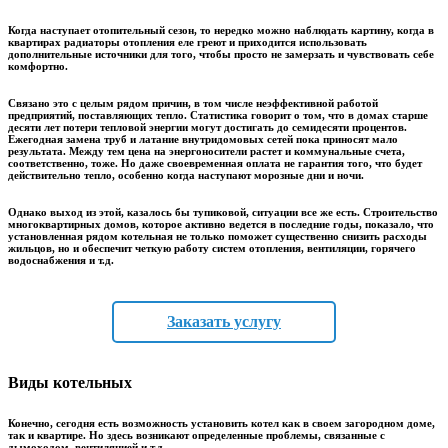
Когда наступает отопительный сезон, то нередко можно наблюдать картину, когда в
квартирах радиаторы отопления еле греют и приходится использовать
дополнительные источники для того, чтобы просто не замерзать и чувствовать себе
комфортно.
Связано это с целым рядом причин, в том числе неэффективной работой
предприятий, поставляющих тепло. Статистика говорит о том, что в домах старше
десяти лет потери тепловой энергии могут достигать до семидесяти процентов.
Ежегодная замена труб и латание внутридомовых сетей пока приносят мало
результата. Между тем цена на энергоносители растет и коммунальные счета,
соответственно, тоже. Но даже своевременная оплата не гарантия того, что будет
действительно тепло, особенно когда наступают морозные дни и ночи.
Однако выход из этой, казалось бы тупиковой, ситуации все же есть. Строительство
многоквартирных домов, которое активно ведется в последние годы, показало, что
установленная рядом котельная не только поможет существенно снизить расходы
жильцов, но и обеспечит четкую работу систем отопления, вентиляции, горячего
водоснабжения и т.д.
Заказать услугу
Виды котельных
Конечно, сегодня есть возможность установить котел как в своем загородном доме,
так и квартире. Но здесь возникают определенные проблемы, связанные с
дымоходом, вентиляцией и т.д.