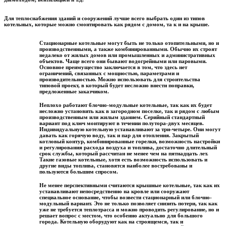
Для теплоснабжения зданий и сооружений лучше всего выбрать один из типов
котельных, которые можно смонтировать как рядом с домом, та к и на крыше.
Стационарные котельные могут быть не только отопительными, но и
производственными, а также комбинированными. Обычно их строят
недалеко от жилых домов или промышленных и административных
объектов. Чаще всего они бывают водогрейными или паровыми.
Основное преимущество заключается в том, что здесь нет
ограничений, связанных с мощностью, параметрами и
производительностью. Можно использовать для строительства
типовой проект, в который будет несложно внести поправки,
предложенные заказчиком.
Неплохо работают блочно-модульные котельные, так как их будет
несложно установить как в загородном поселке, так и рядом с любым
производственным или жилым зданием. Серийный стандартный
вариант под ключ монтируют в течении полутора-двух месяцев.
Индивидуальную котельную устанавливают за три-четыре. Они могут
давать как горячую воду, так и пар для отопления. Закрытый
котловый контур, комбинированные горелки, возможность настройки
и регулирования расхода воздуха и топлива, достаточно длительный
срок службы, который рассчитан не менее чем на пятнадцать лет.
Такие газовые котельные, хотя есть возможность использовать и
другие виды топлива, становятся наиболее востребованы и
пользуются большим спросом.
Не менее перспективными считаются крышные котельные, так как их
устанавливают непосредственно на кровле или сооружают
специальное основание, чтобы возвести стационарный или блочно-
модульный вариант. Это не только позволяет снизить потери, так как
уже не требуется теплотрасса и можно проводить регулирование, но и
решает вопрос с местом, что особенно актуально для большого
города. Котельную оборудуют как на строящемся, так и