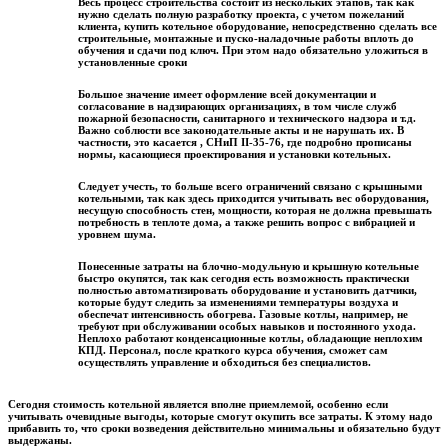
Весь процесс строительства состоит из нескольких этапов, так как
нужно сделать полную разработку проекта, с учетом пожеланий
клиента, купить котельное оборудование, непосредственно сделать все
строительные, монтажные и пуско-наладочные работы вплоть до
обучения и сдачи под ключ. При этом надо обязательно уложиться в
установленные сроки
Большое значение имеет оформление всей документации и
согласование в надзирающих организациях, в том числе служб
пожарной безопасности, санитарного и технического надзора и т.д.
Важно соблюсти все законодательные акты и не нарушать их. В
частности, это касается , СНиП II-35-76, где подробно прописаны
нормы, касающиеся проектирования и установки котельных.
Следует учесть, то больше всего ограничений связано с крышными
котельными, так как здесь приходится учитывать вес оборудования,
несущую способность стен, мощности, которая не должна превышать
потребность в теплоте дома, а также решить вопрос с вибрацией и
уровнем шума.
Понесенные затраты на блочно-модульную и крышную котельные
быстро окупятся, так как сегодня есть возможность практически
полностью автоматизировать оборудование и установить датчики,
которые будут следить за изменениями температуры воздуха и
обеспечат интенсивность обогрева. Газовые котлы, например, не
требуют при обслуживании особых навыков и постоянного ухода.
Неплохо работают конденсационные котлы, обладающие неплохим
КПД. Персонал, после краткого курса обучения, сможет сам
осуществлять управление и обходиться без специалистов.
Сегодня стоимость котельной является вполне приемлемой, особенно если
учитывать очевидные выгоды, которые смогут окупить все затраты. К этому надо
прибавить то, что сроки возведения действительно минимальны и обязательно будут
выдержаны.